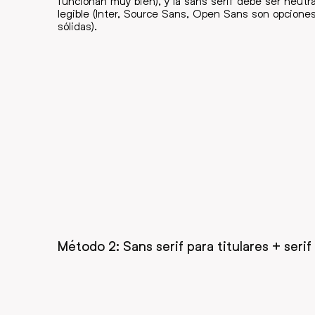
funcionan muy bien), y la sans serif debe ser neutra
legible (Inter, Source Sans, Open Sans son opcione
sólidas).
Método 2: Sans serif para titulares + serif